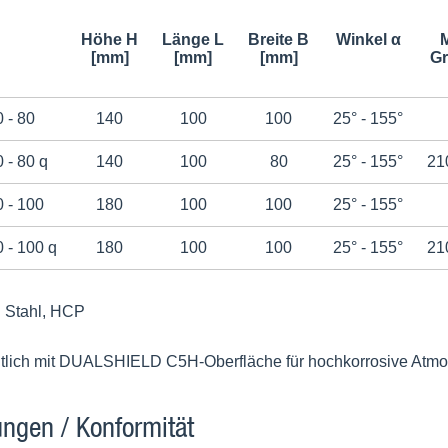
Höhe H
Länge L
Breite B
Winkel α
[mm]
[mm]
[mm]
Gr
 - 80
140
100
100
25° - 155°
 - 80 q
140
100
80
25° - 155°
21
 - 100
180
100
100
25° - 155°
 - 100 q
180
100
100
25° - 155°
21
Stahl, HCP
ltlich mit DUALSHIELD C5H-Oberfläche für hochkorrosive Atm
ngen / Konformität