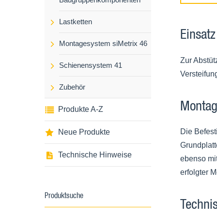
Lastketten
Einsatz
Montagesystem siMetrix 46
Zur Abstü
Schienensystem 41
Versteifu
Zubehör
Monta
Produkte A-Z
Die Befest
Neue Produkte
Grundplatt
Technische Hinweise
ebenso mit
erfolgter
Produktsuche
Techni