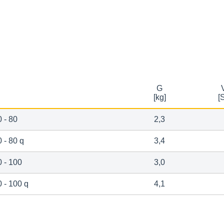
G
[kg]
[
 - 80
2,3
 - 80 q
3,4
 - 100
3,0
 - 100 q
4,1