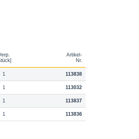
Verp.
Artikel-
Stück]
Nr.
1
113838
1
113032
1
113837
1
113836