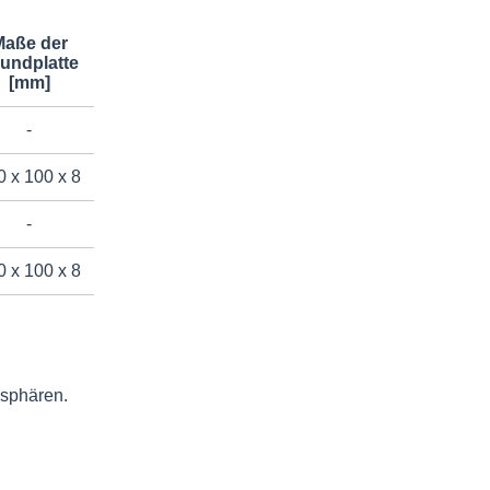
Maße der
undplatte
[mm]
-
0 x 100 x 8
-
0 x 100 x 8
osphären.