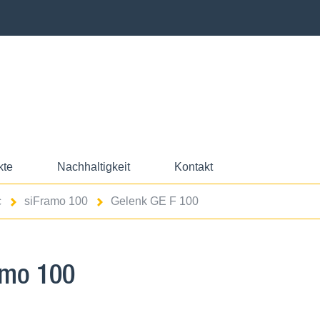
kte
Nachhaltigkeit
Kontakt
c
siFramo 100
Gelenk GE F 100
amo 100