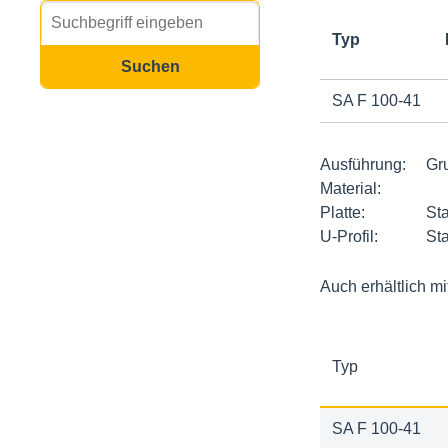
Typ
SA F 100-41
Ausführung:
Gru
Material:
Platte:
St
U-Profil:
St
Auch erhältlich 
Typ
SA F 100-41